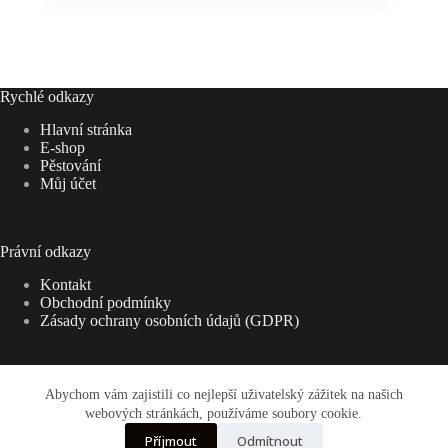
Rychlé odkazy
Hlavní stránka
E-shop
Pěstování
Můj účet
Právní odkazy
Kontakt
Obchodní podmínky
Zásady ochrany osobních údajů (GDPR)
Abychom vám zajistili co nejlepší uživatelský zážitek na našich
Adresa:
webových stránkách, používáme soubory cookie.
Kaktusy - Ryšavý (zadní vchod) Bezručova,
684 01 Slavkov u Brna
Příjmout
Odmítnout