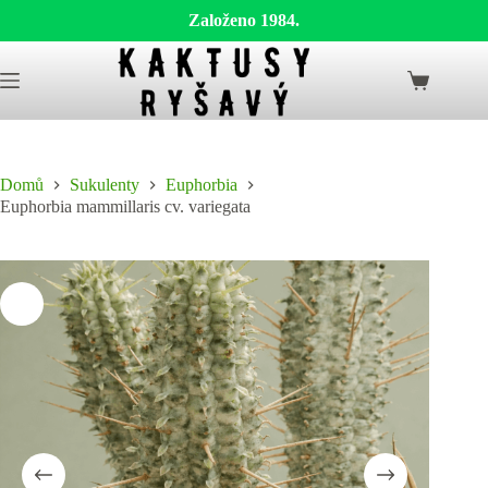
Založeno 1984.
Skip
to
Shopping
content
cart
Domů
Sukulenty
Euphorbia
Euphorbia mammillaris cv. variegata