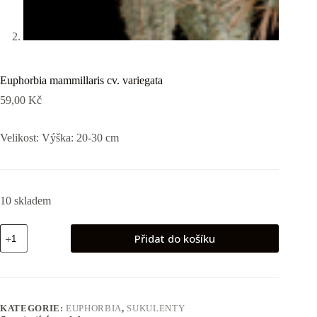
Euphorbia mammillaris cv. variegata
59,00
Kč
Velikost: Výška: 20-30 cm
10 skladem
Euphorbia
Přidat do košíku
mammillaris
cv.
variegata
množství
KATEGORIE:
EUPHORBIA
,
SUKULENTY