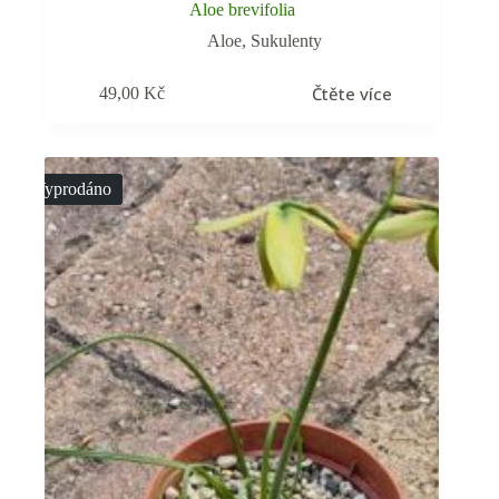
Aloe brevifolia
Aloe
,
Sukulenty
Čtěte více
49,00
Kč
Vyprodáno