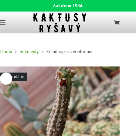
Založeno 1984.
Skip
to
Shopping
content
cart
Domů
Sukulenty
Echidnopsis cereiformis
Vyprodáno