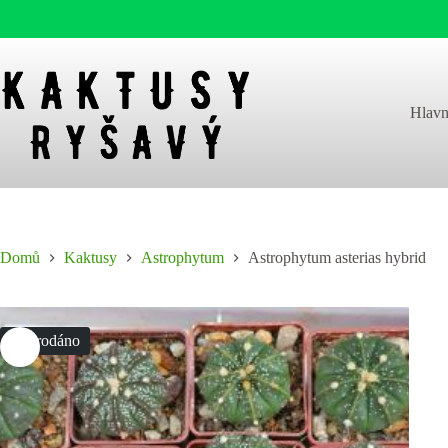
Skip
to
content
Hlavn
Domů
Kaktusy
Astrophytum
Astrophytum asterias hybrid
Vyprodáno