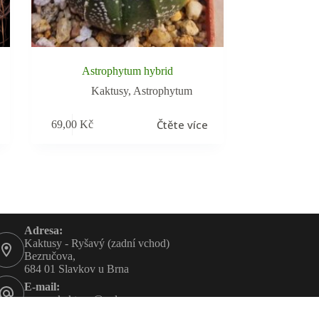
Astrophytum hybrid
Kaktusy
,
Astrophytum
Čtěte více
69,00
Kč
Adresa:
Kaktusy - Ryšavý (zadní vchod)
Bezručova,
684 01 Slavkov u Brna
E-mail:
rysavy-kaktusy@volny.cz