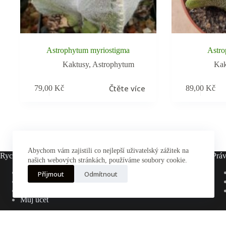
Astrophytum myriostigma
Astro
Kaktusy
,
Astrophytum
Kak
Čtěte více
79,00
Kč
89,00
Kč
Abychom vám zajistili co nejlepší uživatelský zážitek na
Rychlé odkazy
Práv
našich webových stránkách, používáme soubory cookie.
Hlavní stránka
Příjmout
Odmítnout
E-shop
Pěstování
Můj účet
Cop