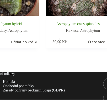
phytum hybrid
Astrophytum crassispinoides
tusy
,
Astrophytum
Kaktusy
,
Astrophytum
Přidat do košíku
Čtěte více
39,00
Kč
ní odkazy
Kontakt
Obchodní podmínky
Zásady ochrany osobních údajů (GDPR)
yright © 2026 Kaktusy Ryšavý | by David Machálek