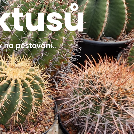
ktusů
y na pěstování.