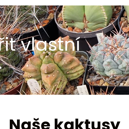
it vlastní
.
Naše kaktusy