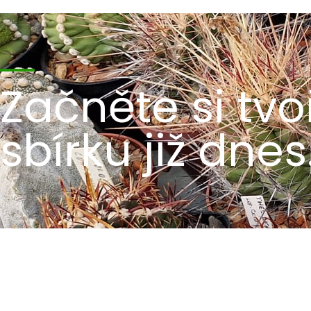
Začněte si tvoř
sbírku již dnes