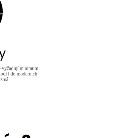
y
eré vyžadují minimum
hodí i do moderních
nžmá.