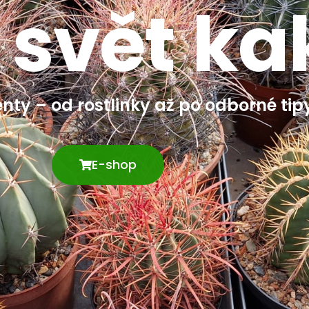
 svět ka
nty – od rostlinky až po odborné tip
E-shop