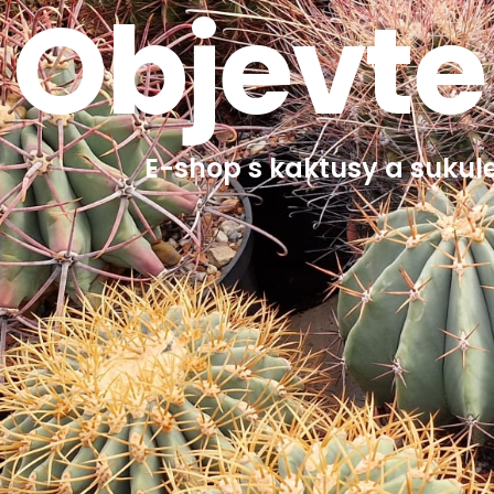
Objevte
E-shop s kaktusy a sukule