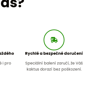
nás?
každého
Rychlé a bezpečné doručení
 i pro
Speciální balení zaručí, že Váš
kaktus dorazí bez poškození.