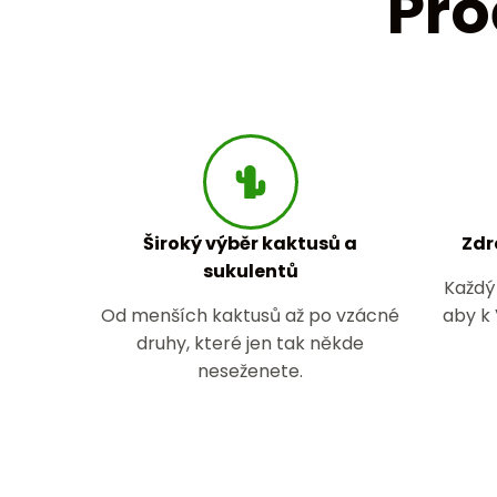
Pro
Široký výběr kaktusů a
Zdr
sukulentů
Každý 
Od menších kaktusů až po vzácné
aby k
druhy, které jen tak někde
neseženete.