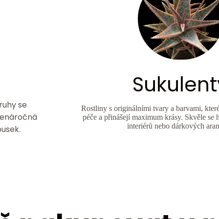
Sukulent
ruhy se
Rostliny s originálními tvary a barvami, kt
 nenáročná
péče a přinášejí maximum krásy. Skvěle se 
interiérů nebo dárkových ara
ousek.